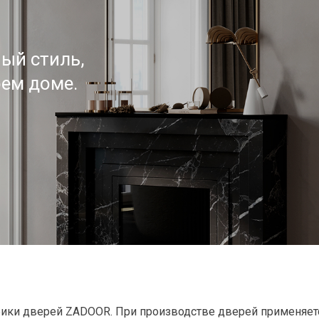
ный стиль,
оем доме.
брики дверей ZADOOR. При производстве дверей применяе