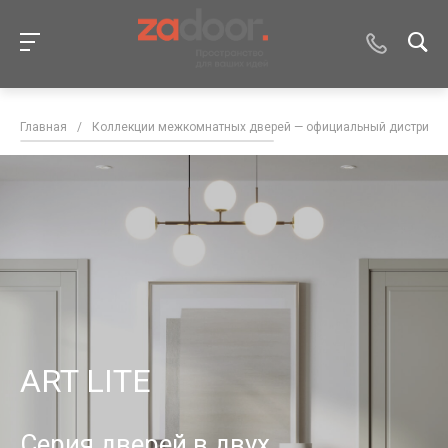
Главная
/
Коллекции межкомнатных дверей — официальный дистрибью
ART LITE
Серия дверей в двух