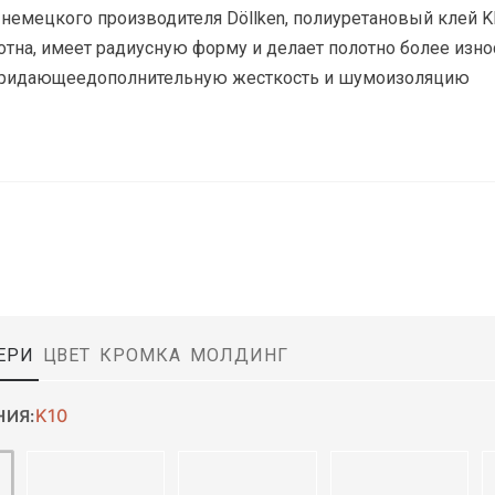
 немецкого производителя Döllken, полиуретановый клей K
лотна, имеет радиусную форму и делает полотно более из
 придающеедополнительную жесткость и шумоизоляцию
ЕРИ
ЦВЕТ
КРОМКА
МОЛДИНГ
K10
НИЯ: