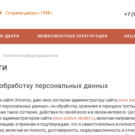
Создаем двери с 1998 г.
+7 (
Е ДВЕРИ
МЕЖКОМНАТНЫЕ ПЕРЕГОРОДКИ
АКЦ
/
Политика конфиденциальности
ти
 обработку персональных данных
а сайте Universe, даю свое согласие администратору сайта
www.zado
О персональных данных», на обработку, хранение и передачу трет
аю такое согласие, действуя по своей воле и в своем интересе.
 с администратором сайта
www.zadoor-dealer.ru
, включая направле
стоящим, я признаю и подтверждаю, что я самостоятельно и полно
е, включая их полноту, достоверность, недвусмысленность и отно