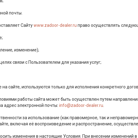
в;
ной почты.
оставляет Сайту
www.zadoor-dealer.ru
право осуществлять следующ
е;
ление, изменение);
целях связи с Пользователем для указания услуг;
на сайте, используются только для исполнения конкретного дого
словиями работы сайта может быть осуществлен путем направлен
а адрес электронной почты:
info@zadoor-dealer.ru
.
тственности за использование (как правомерное, так и неправом
айте, включая её воспроизведение и распространение, осуществ
носить изменения в настоящие Условия. При внесении изменений в