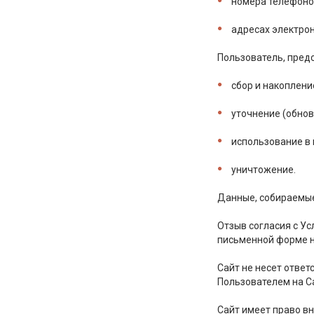
номера телефоно
адресах электрон
Пользователь, пред
сбор и накоплени
уточнение (обнов
использование в 
уничтожение.
Данные, собираемые 
Отзыв согласия с У
письменной форме н
Сайт не несет отве
Пользователем на С
Сайт имеет право в